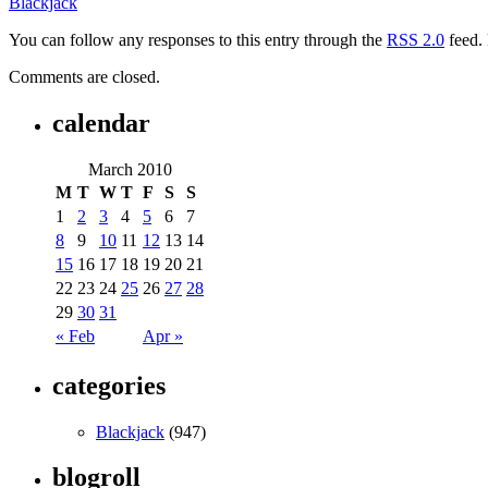
Blackjack
You can follow any responses to this entry through the
RSS 2.0
feed. 
Comments are closed.
calendar
March 2010
M
T
W
T
F
S
S
1
2
3
4
5
6
7
8
9
10
11
12
13
14
15
16
17
18
19
20
21
22
23
24
25
26
27
28
29
30
31
« Feb
Apr »
categories
Blackjack
(947)
blogroll