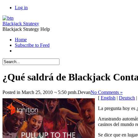
Log in
Blackjack Strategy
Blackjack Strategy Help
Home
Subscribe to Feed
¿Qué saldrá de Blackjack Conta
Posted in March 25, 2010 ¬ 5:50 pmh.
Devan
No Comments »
[
English
|
Deutsch
La pregunta hoy es ¿c
Arrastrando automáti
casinos del mundo re
Se dice que en lugar