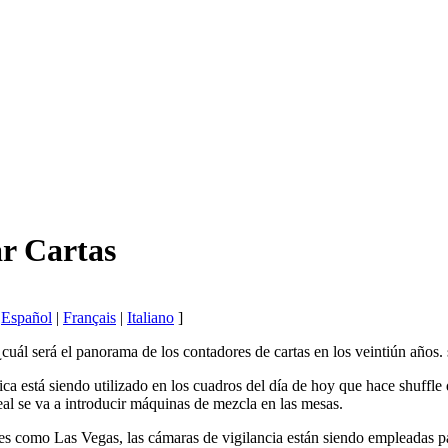
r Cartas
|
Español
|
Français
|
Italiano
]
uál será el panorama de los contadores de cartas en los veintiún años. s
ca está siendo utilizado en los cuadros del día de hoy que hace shuffle
al se va a introducir máquinas de mezcla en las mesas.
es como Las Vegas, las cámaras de vigilancia están siendo empleadas par