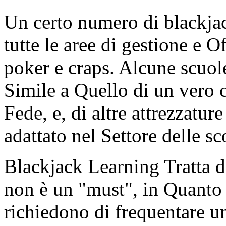
Un certo numero di blackja
tutte le aree di gestione e O
poker e craps. Alcune scuol
Simile a Quello di un vero c
Fede, e, di altre attrezzatu
adattato nel Settore delle 
Blackjack Learning Tratta d
non è un "must", in Quanto 
richiedono di frequentare un