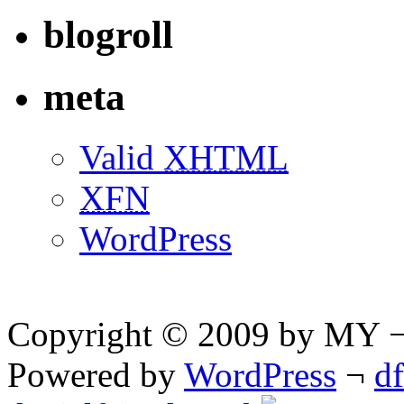
blogroll
meta
Valid
XHTML
XFN
WordPress
Copyright © 2009 by MY ¬ A
Powered by
WordPress
¬
d