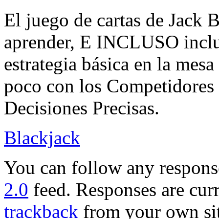
El juego de cartas de Jack 
aprender, E INCLUSO incluy
estrategia básica en la mesa
poco con los Competidore
Decisiones Precisas.
Blackjack
You can follow any response
2.0
feed. Responses are curr
trackback
from your own sit