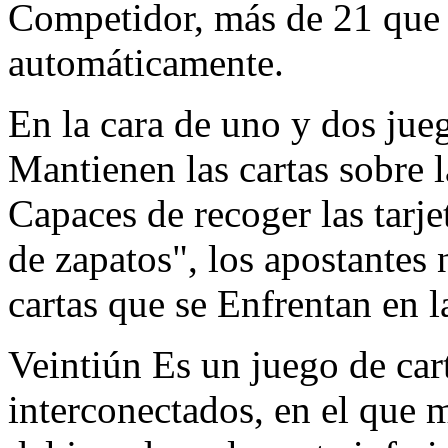
Competidor, más de 21 que 
automáticamente.
En la cara de uno y dos jueg
Mantienen las cartas sobre 
Capaces de recoger las tarje
de zapatos", los apostantes 
cartas que se Enfrentan en l
Veintiún Es un juego de car
interconectados, en el que m