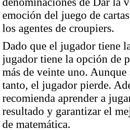
denominaciones de Dar la ve
emoción del juego de cartas
los agentes de croupiers.
Dado que el jugador tiene l
jugador tiene la opción de 
más de veinte uno. Aunque s
tanto, el jugador pierde. Ad
recomienda aprender a jugar
resultado y garantizar el mej
de matemática.