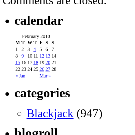
Comments are closed.
calendar
February 2010
M
T
W
T
F
S
S
1
2
3
4
5
6
7
8
9
10
11
12
13
14
15
16
17
18
19
20
21
22
23
24
25
26
27
28
« Jan
Mar »
categories
Blackjack
(947)
blogroll