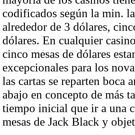
codificados según la min. la
alrededor de 3 dólares, cinc
dólares. En cualquier casino
cinco mesas de dólares estar
excepcionales para los nova
las cartas se reparten boca 
abajo en concepto de más ta
tiempo inicial que ir a una 
mesas de Jack Black y objet