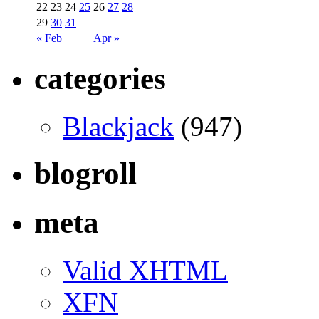
22
23
24
25
26
27
28
29
30
31
« Feb
Apr »
categories
Blackjack
(947)
blogroll
meta
Valid
XHTML
XFN