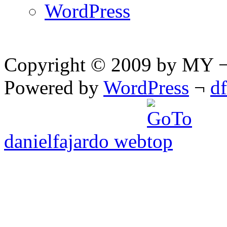
WordPress
Copyright © 2009 by MY ¬ A
Powered by
WordPress
¬
d
danielfajardo web