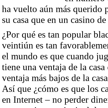
ha vuelto aún más querido p
su casa que en un casino de 
¿Por qué es tan popular bla
veintiún es tan favorableme
el mundo es que cuando jug
tiene una ventaja de la casa
ventaja más bajos de la casa
Así que ¿cómo es que los ca
en Internet – no perder dine