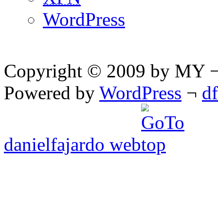
WordPress
Copyright © 2009 by MY ¬ A
Powered by
WordPress
¬
d
danielfajardo web