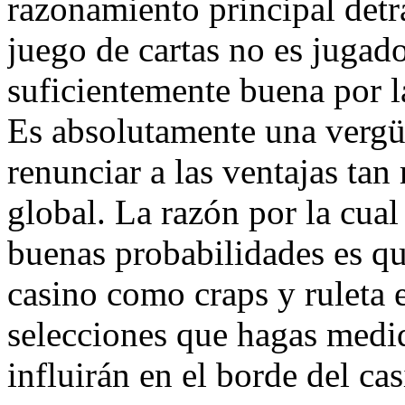
razonamiento principal detr
juego de cartas no es jugad
suficientemente buena por l
Es absolutamente una vergü
renunciar a las ventajas tan
global. La razón por la cual
buenas probabilidades es qu
casino como craps y ruleta 
selecciones que hagas medid
influirán en el borde del ca