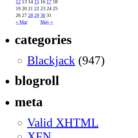
12
13
14
15
16
17
18
19
20
21
22
23
24
25
26
27
28
29
30
31
« Mar
May »
categories
Blackjack
(947)
blogroll
meta
Valid
XHTML
XFN