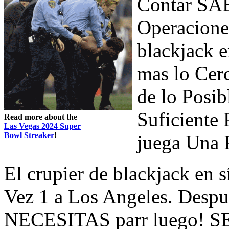
Contar SAB
Operacione
blackjack e
mas lo Cerc
de lo Posi
Suficiente
Read more about the
Las Vegas 2024 Super
Bowl Streaker
!
juega Una 
El crupier de blackjack en s
Vez 1 a Los Angeles. Despu
NECESITAS parr luego! S