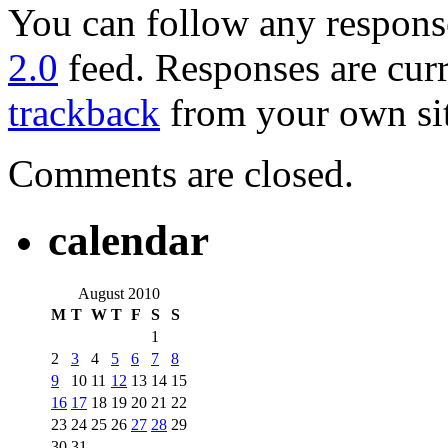
You can follow any response
2.0
feed. Responses are curr
trackback
from your own sit
Comments are closed.
calendar
August 2010
M
T
W
T
F
S
S
1
2
3
4
5
6
7
8
9
10
11
12
13
14
15
16
17
18
19
20
21
22
23
24
25
26
27
28
29
30
31