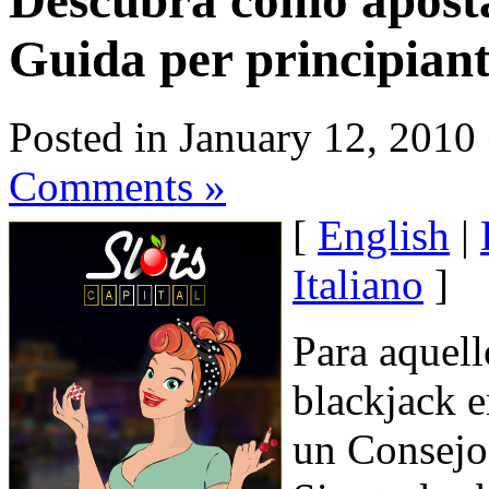
Descubra cómo apost
Guida per principiant
Posted in January 12, 2010
Comments »
[
English
|
Italiano
]
Para aquel
blackjack e
un Consejo,