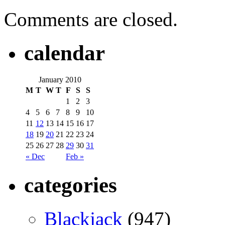
Comments are closed.
calendar
January 2010
M
T
W
T
F
S
S
1
2
3
4
5
6
7
8
9
10
11
12
13
14
15
16
17
18
19
20
21
22
23
24
25
26
27
28
29
30
31
« Dec
Feb »
categories
Blackjack
(947)