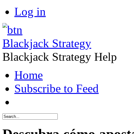
Log in
Blackjack Strategy
Blackjack Strategy Help
Home
Subscribe to Feed