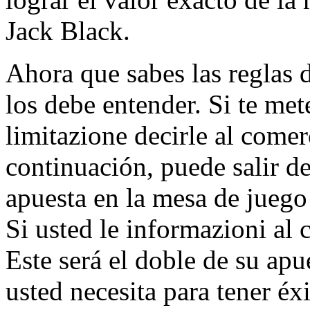
Jack Black.
Ahora que sabes las reglas 
los debe entender. Si te met
limitazione decirle al come
continuación, puede salir de
apuesta en la mesa de jueg
Si usted le informazioni al 
Este será el doble de su ap
usted necesita para tener éx