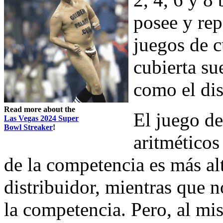
posee y rep
juegos de c
cubierta su
como el dis
Read more about the
El juego de
Las Vegas 2024 Super
Bowl Streaker
!
aritméticos 
de la competencia es más alt
distribuidor, mientras que n
la competencia. Pero, al mi