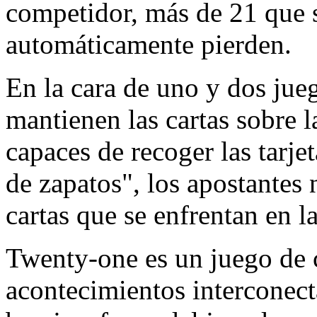
competidor, más de 21 que 
automáticamente pierden.
En la cara de uno y dos jueg
mantienen las cartas sobre 
capaces de recoger las tarje
de zapatos", los apostantes 
cartas que se enfrentan en l
Twenty-one es un juego de c
acontecimientos interconect