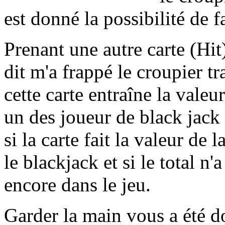
est donné la possibilité de f
Prenant une autre carte (Hi
dit m'a frappé le croupier tra
cette carte entraîne la vale
un des joueur de black jack a
si la carte fait la valeur de
le blackjack et si le total n'
encore dans le jeu.
Garder la main vous a été d