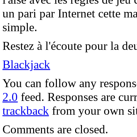
un pari par Internet cette m
simple.
Restez à l'écoute pour la de
Blackjack
You can follow any response
2.0
feed. Responses are curr
trackback
from your own sit
Comments are closed.