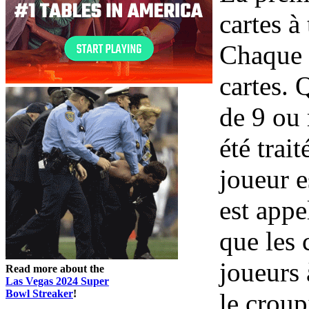
cartes à 
Chaque 
cartes. 
de 9 ou 
été trai
joueur e
est app
que les 
joueurs 
Read more about the
Las Vegas 2024 Super
Bowl Streaker
!
le croup