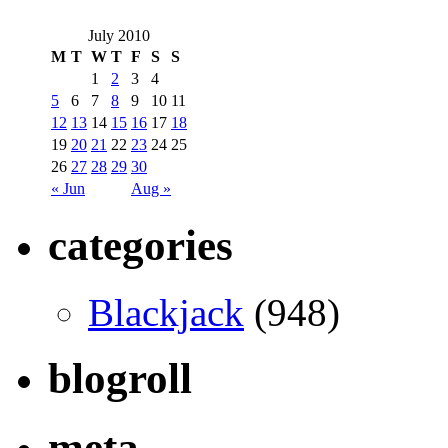
July 2010
M
T
W
T
F
S
S
1
2
3
4
5
6
7
8
9
10
11
12
13
14
15
16
17
18
19
20
21
22
23
24
25
26
27
28
29
30
« Jun
Aug »
categories
Blackjack
(948)
blogroll
meta