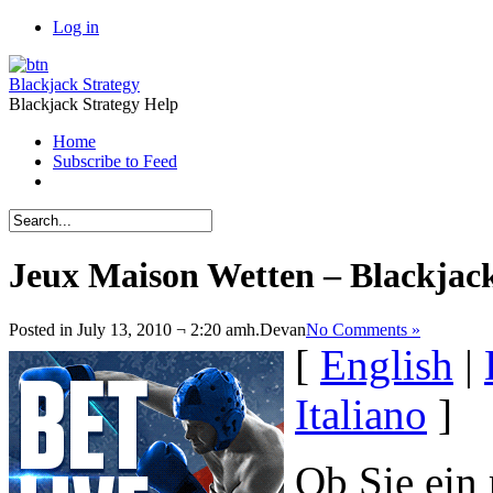
Log in
Blackjack Strategy
Blackjack Strategy Help
Home
Subscribe to Feed
Jeux Maison Wetten – Blackjac
Posted in July 13, 2010 ¬ 2:20 amh.
Devan
No Comments »
[
English
|
Italiano
]
Ob Sie ein