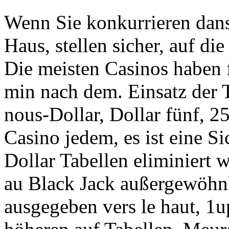
Wenn Sie konkurrieren dan
Haus, stellen sicher, auf di
Die meisten Casinos haben 
min nach dem. Einsatz der T
nous-Dollar, Dollar fünf, 2
Casino jedem, es ist eine S
Dollar Tabellen eliminiert w
au Black Jack außergewöhnl
ausgegeben vers le haut, 1u