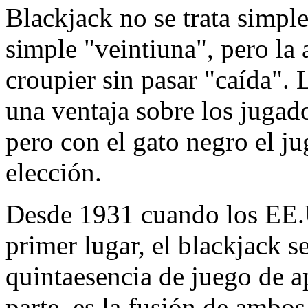
Blackjack no se trata simpl
simple "veintiuna", pero la 
croupier sin pasar "caída". 
una ventaja sobre los jugado
pero con el gato negro el ju
elección.
Desde 1931 cuando los EE.U
primer lugar, el blackjack s
quintaesencia de juego de ap
parte, es la fusión de ambos