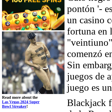
pontón '- e
un casino c
fortuna en 
"veintiuno
comenzó en
Sin embarg
juegos de a
juego es un
Read more about the
Blackjack 
Las Vegas 2024 Super
Bowl Streaker
!