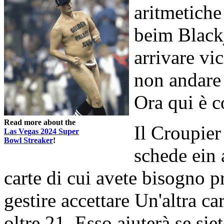
aritmetiche
beim Blackj
arrivare vi
non andare 
Ora qui è c
Read more about the
Il Croupier
Las Vegas 2024 Super
Bowl Streaker
!
schede ein 
carte di cui avete bisogno pr
gestire accettare Un'altra ca
oltre 21. Esso aiuterà se sie