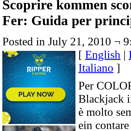
Scoprire kommen sco
Fer: Guida per princi
Posted in July 21, 2010 ¬ 
[
English
|
Italiano
]
Per COLOR
Blackjack i
è molto se
ein contare